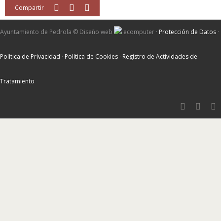
Compartir
Ayuntamiento de Pedrola ©
Diseño web
ecomputer
·
Protección de Datos
·
Política de Privacidad
·
Política de Cookies
·
Registro de Actividades de
Tratamiento