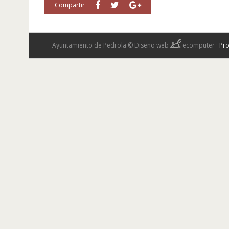
Compartir
Ayuntamiento de Pedrola ©
Diseño web
ecomputer
·
Pro