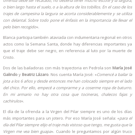
ofrenda debe ser recatado, no debería tener mucho escote y la largura,
o bien largo hasta el suelo, o a la altura de los tobillos. En el caso de los
trajes de campesina la largura se acorta considerablemente y se utiliza
con delantal. Sobre todo pone el énfasis en la importancia de llevar el
pelo bien recogido
«.
Blanca participa también ataviada con indumentaria regional en otros
actos como la Semana Santa, donde hay diferencias importantes ya
que el traje debe ser negro, en referencia al luto por la muerte de
Cristo.
Dos de las bailadoras con más trayectoria en Pedrola son
María José
Galindo
y
Beatriz Lázaro
. Nos cuenta María José: «
Comencé a bailar la
jota a los 6 años y desde entonces me han colocado siempre en el lado
del chico. Por ello, empecé a comprarme y a coserme ropa de baturro.
En mi armario no hay otra cosa que tocineras, chalecos fajas y
cachirulos
«.
El día de la ofrenda a la Virgen del Pilar siempre es uno de los días
más importantes para un jotero. Por eso María José señala: «
para el
día del Pilar siempre elijo el traje más vistoso que tengo, me gusta que la
Virgen me vea bien guapa
«. Cuando le preguntamos por algún truco