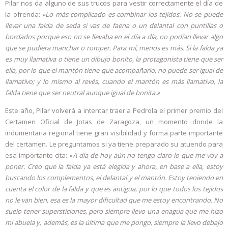
Pilar nos da alguno de sus trucos para vestir correctamente el día de
la ofrenda:
«Lo más complicado es combinar los tejidos. No se puede
llevar una falda de seda si vas de faena o un delantal con puntillas o
bordados porque eso no se llevaba en el día a día, no podían llevar algo
que se pudiera manchar o romper. Para mí, menos es más. Si la falda ya
es muy llamativa o tiene un dibujo bonito, la protagonista tiene que ser
ella, por lo que el mantón tiene que acompañarlo, no puede ser igual de
llamativo; y lo mismo al revés, cuando el mantón es más llamativo, la
falda tiene que ser neutral aunque igual de bonita.»
Este año, Pilar volverá a intentar traer a Pedrola el primer premio del
Certamen Oficial de Jotas de Zaragoza, un momento donde la
indumentaria regional tiene gran visibilidad y forma parte importante
del certamen. Le preguntamos si ya tiene preparado su atuendo para
esa importante cita: «
A día de hoy aún no tengo claro lo que me voy a
poner. Creo que la falda ya está elegida y ahora, en base a ella, estoy
buscando los complementos, el delantal y el mantón. Estoy teniendo en
cuenta el color de la falda y que es antigua, por lo que todos los tejidos
no le van bien, esa es la mayor dificultad que me estoy encontrando. No
suelo tener supersticiones, pero siempre llevo una enagua que me hizo
mi abuela y, además, es la última que me pongo, siempre la llevo debajo