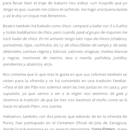
para llevar bien el traje de baturro nos indica: «
un truquillo que yo
tengo es que, cuando me coloco el cachirulo, me hago una buena lazada
y así le doy un toque más femenino
«.
Beatriz también ha bailado como chico: «
empecé a bailar con 5 o 6 años
y todas bailábamos de chica, pero cuando pasé al grupo de mayores me
tocó bailar de chico. En mi armario tengo tato ropa de chicos (chalecos,
pantalones, fajas, cachirulos, etc.) y de chica (faldas de campo y de seda,
delantales, camisas negras y blancas, calzones, enaguas, medias blancas
y negras, mantones de merino, lana o manila, pañoleta, justillos,
pendientes y abalorios, etc)».
Nos comenta que lo que mas le gusta es que sus sobrinas también se
visten para la ofrenda y se ha convertido en una tradición familiar.
«
Para el día del Pilar nos solemos vestir las tres juntas en mi casa y, por
supuesto, ya que vamos a ver a la virgen nos vestimos de gala y
tenemos la tradición de que las tres nos hacemos el moño como se lo
hacía mi abuela Pilar
«, nos cuenta.
Hablamos, también, con dos joteras que además de en la ofrenda de
flores, han participado en el Certamen Oficial de Jota de Zaragoza,
donde la indumentaria es un aspecto importante:
Sonia Platero
, quien