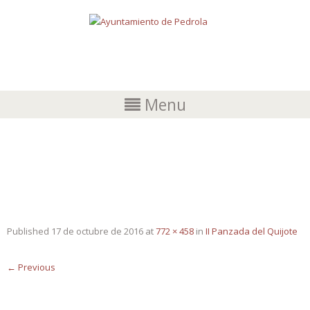
Menu
II_PANZADA_COMARCA_2016_PORTA
DA
Published
17 de octubre de 2016
at
772 × 458
in
II Panzada del Quijote
←
Previous