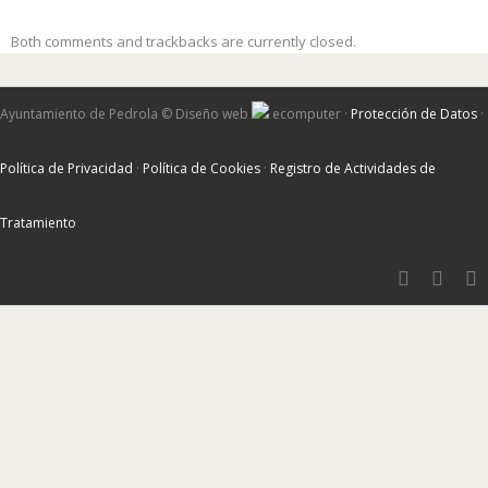
Both comments and trackbacks are currently closed.
Ayuntamiento de Pedrola ©
Diseño web
ecomputer
·
Protección de Datos
·
Política de Privacidad
·
Política de Cookies
·
Registro de Actividades de
Tratamiento