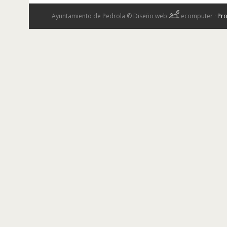
Ayuntamiento de Pedrola ©
Diseño web
ecomputer
·
Pro