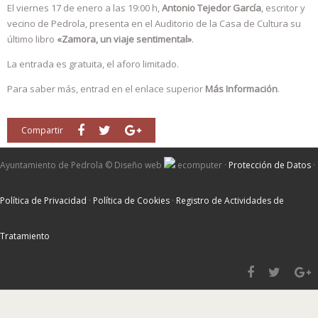
El viernes 17 de enero a las 19:00 h,
Antonio Tejedor García
, escritor y
vecino de Pedrola, presenta en el Auditorio de la Casa de Cultura su
último libro
«Zamora, un viaje sentimental»
.
La entrada es gratuita, el aforo limitado.
Para saber más, entrad en el enlace superior
Más Información
.
Compartir
Ayuntamiento de Pedrola ©
Diseño web
ecomputer
·
Protección de Datos
·
Política de Privacidad
·
Política de Cookies
·
Registro de Actividades de
Tratamiento