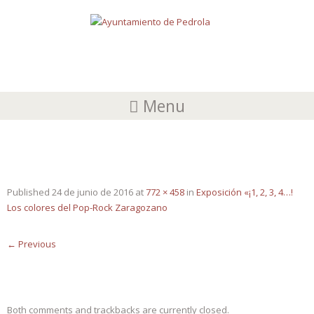
Menu
POPROCK_IMAGEN_WEB_JUNIO16
Published
24 de junio de 2016
at
772 × 458
in
Exposición «¡1, 2, 3, 4…!
Los colores del Pop-Rock Zaragozano
←
Previous
Both comments and trackbacks are currently closed.