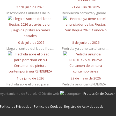
27 de julio de 2026
21 de julio de 2026
Inscripciones abiertas de los concursos de Fiestas de San Roque de Pedrola 2026
Respuesta correcta y ganador del Sorteo del Kit de Fiestas San Roque Pedrola 2026
10 de julio de 2026
8 de junio de 2026
Llega el sorteo del kit de fiestas 2026 a través de un juego de pistas en redes sociales
Pedrola ya tiene cartel anunciador de las Fiestas San Roque 2026: Conócelo
1 de junio de 2026
29 de mayo de 2026
Pedrola abre el plazo para participar en su Certamen de pintura contemporánea RENDERIZA
Pedrola anuncia RENDERIZA su nuevo Certamen de pintura contemporánea
Ayuntamiento de Pedrola ©
Diseño web
ecomputer
·
Protección de Datos
·
Política de Privacidad
·
Política de Cookies
·
Registro de Actividades de