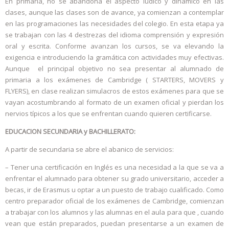
En primaria, no se abandona el aspecto lúdico y dinámico en las
clases, aunque las clases son de avance, ya comienzan a contemplar
en las programaciones las necesidades del colegio. En esta etapa ya
se trabajan con las 4 destrezas del idioma comprensión y expresión
oral y escrita. Conforme avanzan los cursos, se va elevando la
exigencia e introduciendo la gramática con actividades muy efectivas.
Aunque el principal objetivo no sea presentar al alumnado de
primaria a los exámenes de Cambridge ( STARTERS, MOVERS y
FLYERS), en clase realizan simulacros de estos exámenes para que se
vayan acostumbrando al formato de un examen oficial y pierdan los
nervios típicos a los que se enfrentan cuando quieren certificarse.
EDUCACION SECUNDARIA y BACHILLERATO:
A partir de secundaria se abre el abanico de servicios:
– Tener una certificación en Inglés es una necesidad a la que se va a
enfrentar el alumnado para obtener su grado universitario, acceder a
becas, ir de Erasmus u optar a un puesto de trabajo cualificado. Como
centro preparador oficial de los exámenes de Cambridge, comienzan
a trabajar con los alumnos y las alumnas en el aula para que , cuando
vean que están preparados, puedan presentarse a un examen de