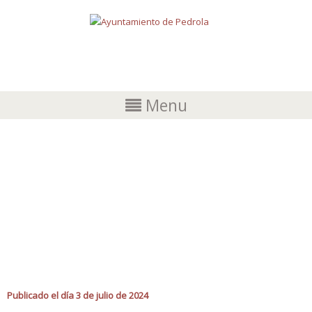
Menu
LA ACADEMIA DE IDIOMAS SYSTEM
ABRE EL PLAZO DE MATRÍCULA PARA
EL CURSO 24-25 EN PEDROLA
Publicado el día 3 de julio de 2024