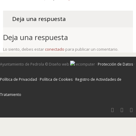
Deja una respuesta
Deja una respuesta
Lo siento, debes estar
conectado
para publicar un comentario.
Ayuntamiento de Pedrola ©
Diseño web
ecomputer
·
Protección de Datos
·
Política de Privacidad
·
Política de Cookies
·
Registro de Actividades de
Tratamiento