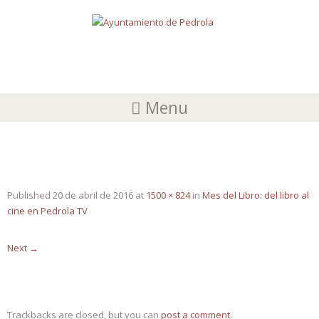
Menu
DEL-LIBRO-AL-CINE–2016-WEB
Published
20 de abril de 2016
at
1500 × 824
in
Mes del Libro: del libro al
cine en Pedrola TV
Next
→
Trackbacks are closed, but you can
post a comment
.