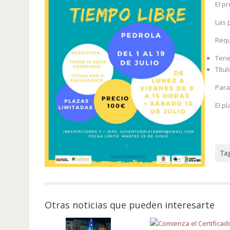
El pr
Las 
Requ
Tene
Títu
Para
El pl
Ta
Otras noticias que pueden interesarte