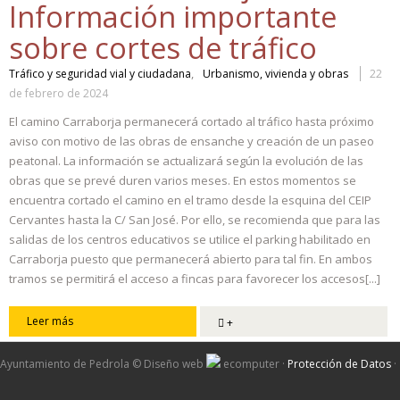
Información importante
sobre cortes de tráfico
,
Tráfico y seguridad vial y ciudadana
Urbanismo, vivienda y obras
22
de febrero de 2024
El camino Carraborja permanecerá cortado al tráfico hasta próximo
aviso con motivo de las obras de ensanche y creación de un paseo
peatonal. La información se actualizará según la evolución de las
obras que se prevé duren varios meses. En estos momentos se
encuentra cortado el camino en el tramo desde la esquina del CEIP
Cervantes hasta la C/ San José. Por ello, se recomienda que para las
salidas de los centros educativos se utilice el parking habilitado en
Carraborja puesto que permanecerá abierto para tal fin. En ambos
tramos se permitirá el acceso a fincas para favorecer los accesos[...]
Leer más
+
Ayuntamiento de Pedrola ©
Diseño web
ecomputer
·
Protección de Datos
·