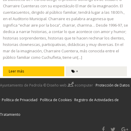
Charraire Cuenteras con su espectáculo El mar de la imaginación. El
cuentacuentos, dirigido al público familiar, tendrá lugar a las 18:00 h.,
en el Auditorio Municipal. Charraire es palabra aragonesa que
significa “echar aire por la boca”, charrar, charrina… Desde 1996-97, se
dedica a narrar historias, a contar lo que acontece con amor y humor;
historias sorprendentes, historias que te hacen rechinar los dientes,
historias clownescas, participativas, didácticas y muy diversas. En el
mar de la imaginación, Charraire Cuentera, más conocida entre el
público familiar como Cuchufleta, tiene un[...]
Leer más
+
Ayuntamiento de Pedrola ©
Diseño web
ecomputer
·
Protección de Datos
·
Política de Privacidad
·
Política de Cookies
·
Registro de Actividades de
Tratamiento