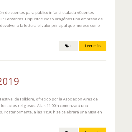
ón de cuentos para público infantil titulada «Cuentos
l CEIP Cervantes. Unpuntocurioso Aragónes una empresa de
devolver a la lectura el valor principal que merece como
+
Leer más
 2019
stival de Folklore, ofrecido por la Asociación Aires de
 los actos religiosos. A las 11:00 h comenzará una
s. Posteriormente, a las 11:30 h se celebrará una Misa en