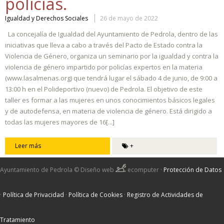
policías.
Igualdad y Derechos Sociales
26 de mayo de 2022
La concejalía de Igualdad del Ayuntamiento de Pedrola, dentro de las
iniciativas que lleva a cabo a través del Pacto de Estado contra la
Violencia de Género, organiza un seminario por la igualdad y contra la
violencia de género impartido por policías expertos en la materia
(www.lasalmenas.org) que tendrá lugar el sábado 4 de junio, de 9:00 a
13:00 h en el Polideportivo (nuevo) de Pedrola. El objetivo de este
taller es formar a las mujeres en unos conocimientos básicos legales
y de autodefensa, en materia de violencia de género. Está dirigido a
todas las mujeres mayores de 16[...]
Leer más
+
Ayuntamiento de Pedrola ©
Diseño web
ecomputer
·
Protección de Datos
·
Política de Privacidad
·
Política de Cookies
·
Registro de Actividades de
Tratamiento