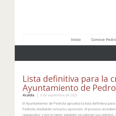
Inicio
Conoce Pedro
Lista definitiva para la
Ayuntamiento de Pedro
Alcaldía
8 de septiembre de 2025
El Ayuntamiento de Pedrola aprueba la lista definitiva par
Pedrola, mediante concurso oposición. Al proceso accedier
requeridos; y por lo tanto, también se valoran sus méritos.