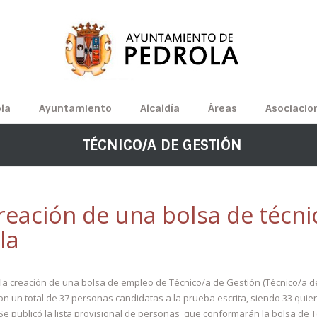
la
Ayuntamiento
Alcaldía
Áreas
Asociacio
TÉCNICO/A DE GESTIÓN
 creación de una bolsa de técni
la
a la creación de una bolsa de empleo de Técnico/a de Gestión (Técnico/a d
on un total de 37 personas candidatas a la prueba escrita, siendo 33 qu
 Se publicó la lista provisional de personas que conformarán la bolsa de T