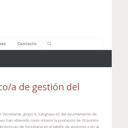
nes
Contacto
co/a de gestión del
e Secretaría), grupo A, subgrupo A2 del Ayuntamiento de
ienes han obtenido como mínimo la puntación de 30 puntos
écnicos/as de Secretaría en el tablón de anuncios y en la